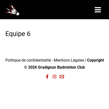
Aller
au
Main
contenu
Menu
Equipe 6
Politique de confidentialité
-
Mentions Légales
|
Copyright
© 2026 Gradignan Badminton Club